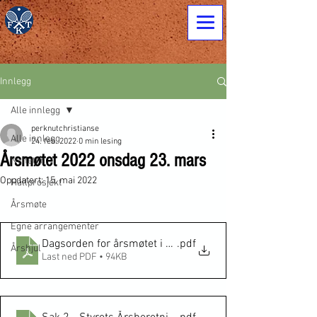
Innlegg
Alle innlegg
perknutchristianse
Alle innlegg
24. feb. 2022
0 min lesing
Årsmøtet 2022 onsdag 23. mars
Nyheter
Oppdatert:
15. mai 2022
Hallprosjekt
Årsmøte
Egne arrangementer
Dagsorden for årsmøtet i FTK 2022-03-23 End
.pdf
Årshjul
Last ned PDF • 94KB