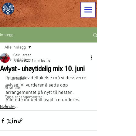
Innlegg
Alle innlegg
Geir Larsen
Alle innlegg
7. juni 2023
1 min lesing
Avlyst - uhøytidelig mix 10. juni
Nyheter
Grunnet lav deltakelse må vi dessverre 
Hallprosjekt
avlyse. Vi vurderer å sette opp 
Årsmøte
arrangementet på nytt til høsten. 
Egne arrangementer
Allerede innbetalt avgift refunderes.
Årshjul
Nyheter