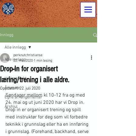
Innlegg
Alle innlegg
perknutchristianse
Alle innlegg
22. mai 2020
1 min lesing
Drop-In for organisert
Nyheter
læring/trening i alle aldre.
Hallprosjekt
Årsmøte
Oppdatert:
22. juli 2020
Søndager mellom kl 10-12 fra og med 
Egne arrangementer
24. mai og ut juni 2020 har vi Drop in.
Årshjul
Drop in er organisert trening og spill 
med instruktør for deg som vil forbedre 
teknikk i grunnslag eller ha en innføring 
i grunnslag. 
(Forehand, backhand, serve 