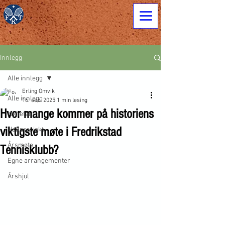
Innlegg
Alle innlegg
Erling Omvik
Alle innlegg
16. sep. 2025
1 min lesing
Hvor mange kommer på historiens
Nyheter
viktigste møte i Fredrikstad
Hallprosjekt
Årsmøte
Tennisklubb?
Egne arrangementer
Årshjul