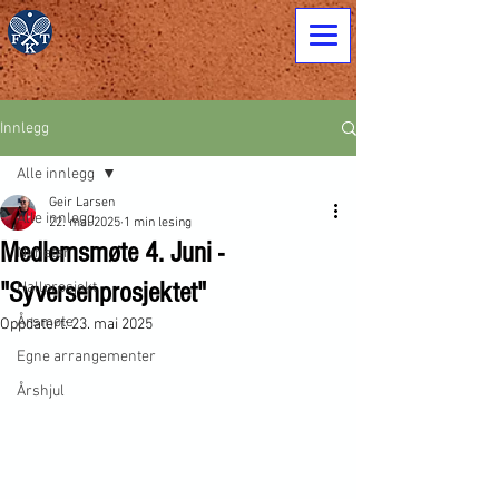
Innlegg
Alle innlegg
Geir Larsen
Alle innlegg
22. mai 2025
1 min lesing
Medlemsmøte 4. Juni -
Nyheter
"Syversenprosjektet"
Hallprosjekt
Årsmøte
Oppdatert:
23. mai 2025
Egne arrangementer
Årshjul