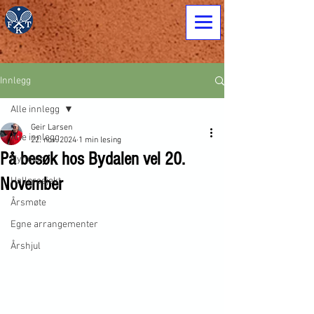
Innlegg
Alle innlegg
Geir Larsen
Alle innlegg
22. nov. 2024
1 min lesing
På besøk hos Bydalen vel 20.
Nyheter
November
Hallprosjekt
Årsmøte
Egne arrangementer
Årshjul