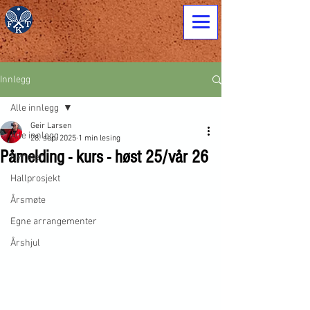
Innlegg
Alle innlegg
Geir Larsen
Alle innlegg
28. sep. 2025
1 min lesing
Påmelding - kurs - høst 25/vår 26
Nyheter
Hallprosjekt
Årsmøte
Egne arrangementer
Årshjul