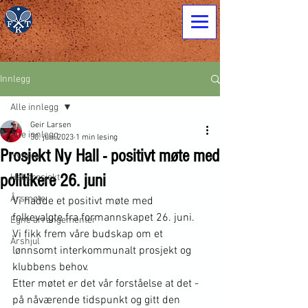
Innlegg
Alle innlegg
Geir Larsen
Alle innlegg
30. juni 2023
1 min lesing
Prosjekt Ny Hall - positivt møte med
Nyheter
politikere 26. juni
Hallprosjekt
Årsmøte
Vi hadde et positivt møte med 
folkevalgte fra formannskapet 26. juni.
Egne arrangementer
Vi fikk frem våre budskap om et 
Årshjul
lønnsomt interkommunalt prosjekt og 
klubbens behov.
Etter møtet er det vår forståelse at det - 
på nåværende tidspunkt og gitt den 