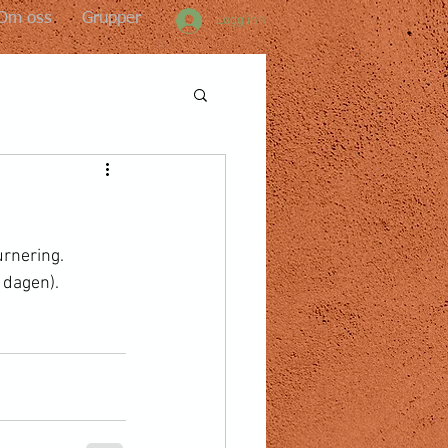
Om oss
Grupper
Logg inn
ing.           
n).             