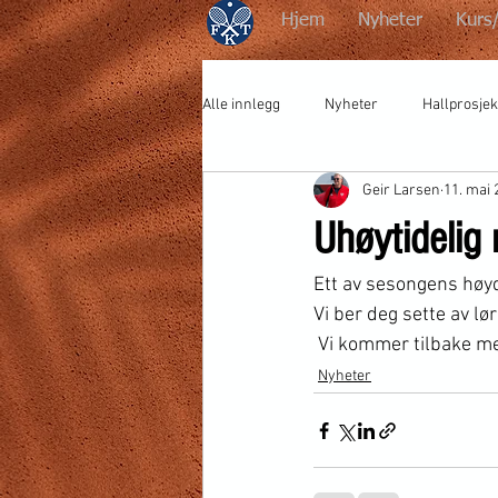
Hjem
Nyheter
Kurs
Alle innlegg
Nyheter
Hallprosjek
Geir Larsen
11. mai 
Uhøytidelig 
Ett av sesongens høyde
Vi ber deg sette av lør
 Vi kommer tilbake me
Nyheter