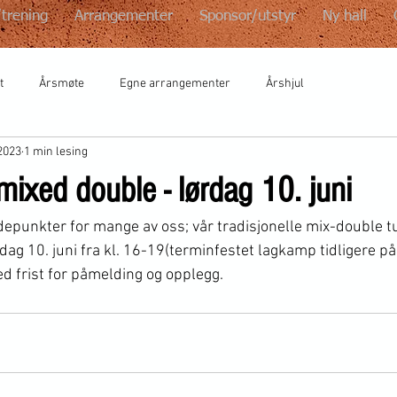
/trening
Arrangementer
Sponsor/utstyr
Ny hall
t
Årsmøte
Egne arrangementer
Årshjul
2023
1 min lesing
mixed double - lørdag 10. juni
punkter for mange av oss; vår tradisjonelle mix-double turner
dag 10. juni fra kl. 16-19(terminfestet lagkamp tidligere på dage
d frist for påmelding og opplegg.