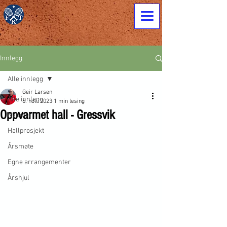
Innlegg
Alle innlegg
Geir Larsen
Alle innlegg
6. nov. 2023
1 min lesing
Oppvarmet hall - Gressvik
Nyheter
Hallprosjekt
Årsmøte
Egne arrangementer
Årshjul