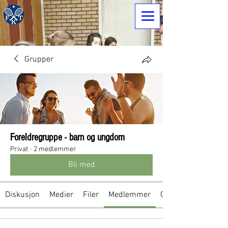
Grupper
Foreldregruppe - barn og ungdom
Privat
·
2 medlemmer
Bli med
Diskusjon
Medier
Filer
Medlemmer
Om