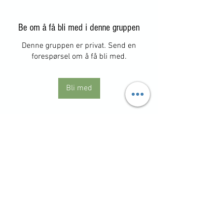
Be om å få bli med i denne gruppen
Denne gruppen er privat. Send en
forespørsel om å få bli med.
Bli med
Om
Har du en idé eller et
forbedringsforslag? Vi setter pris på
...
Les mer