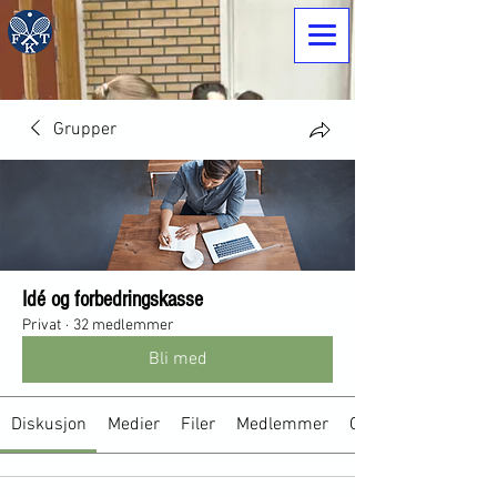
Grupper
Idé og forbedringskasse
Privat
·
32 medlemmer
Bli med
Diskusjon
Medier
Filer
Medlemmer
Om