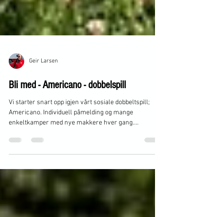
Geir Larsen
Bli med - Americano - dobbelspill
Vi starter snart opp igjen vårt sosiale dobbeltspill;
Americano. Individuell påmelding og mange
enkeltkamper med nye makkere hver gang.
Målgruppe er damer og herrer fra 14 år og oppover.
Du trenger ikke være medlem av klubben for å delta.
Hver torsdag i sommer og første gang torsdag 16. Juli,
fra 12-14. Last ned appen Padelsmart før du kommer.
Klubben holder baller. Påmelding via Matchi.