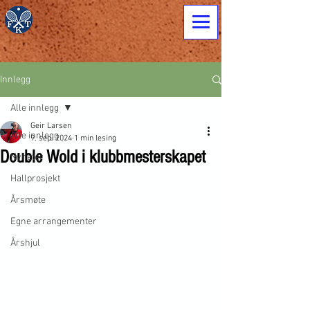
Innlegg
Alle innlegg
Geir Larsen
Alle innlegg
9. sep. 2024
1 min lesing
Double Wold i klubbmesterskapet
Nyheter
Hallprosjekt
Årsmøte
Egne arrangementer
Årshjul