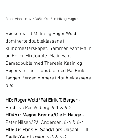
Glade vinnere av HD45+: Ole Fredrik og Magne
Søskenparet Malin og Roger Wold 
dominerte doubleklassene i 
klubbmesterskapet. Sammen vant Malin 
og Roger Mixdouble. Malin vant 
Damedouble med Theresia Kasin og 
Roger vant herredouble med Pål Eirik 
Tangen Berger. Vinnere i doubleklassene 
ble:
HD: Roger Wold/Pål Eirik T. Berger
 - 
Fredrik-/Per Weberg, 6-1 & 6-2
HD45+: Magne Brenna/Ole F. Hauge
 - 
Peter Nilsen/Pål Andersen, 6-4 & 6-4
HD60+: Hans E. Sand/Lars Opsahl 
- Ulf 
Sælid/Geir Larsen, 6-3 & 6-2