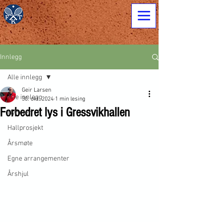
Innlegg
Alle innlegg
Geir Larsen
Alle innlegg
30. okt. 2024
1 min lesing
Forbedret lys i Gressvikhallen
Nyheter
Hallprosjekt
Årsmøte
Egne arrangementer
Årshjul