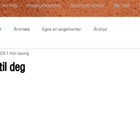
/trening
Arrangementer
Sponsor/utstyr
Ny hall
t
Årsmøte
Egne arrangementer
Årshjul
025
1 min lesing
til deg