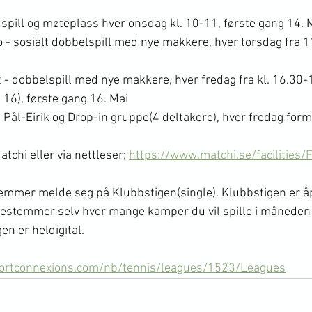
 spill og møteplass hver onsdag kl. 10-11, første gang 14. 
- sosialt dobbelspill med nye makkere, hver torsdag fra 11
t - dobbelspill med nye makkere, hver fredag fra kl. 16.30-
l. 16), første gang 16. Mai
 Pål-Eirik og Drop-in gruppe(4 deltakere), hver fredag for
tchi eller via nettleser; 
https://www.matchi.se/facilities/
dlemmer melde seg på Klubbstigen(single). Klubbstigen er å
estemmer selv hvor mange kamper du vil spille i måneden o
en er heldigital.
portconnexions.com/nb/tennis/leagues/1523/Leagues