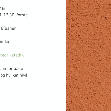
Mai
-12.30, første 
18(baner 
middag
Fredrikstadtk
pen for både 
g hvilket nivå 