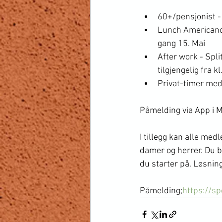
60+/pensjonist -
Lunch Americano 
gang 15. Mai
After work - Spli
tilgjengelig fra k
Privat-timer med
Påmelding via App i Ma
I tillegg kan alle me
damer og herrer. Du b
du starter på. Løsning
Påmelding;
https://s