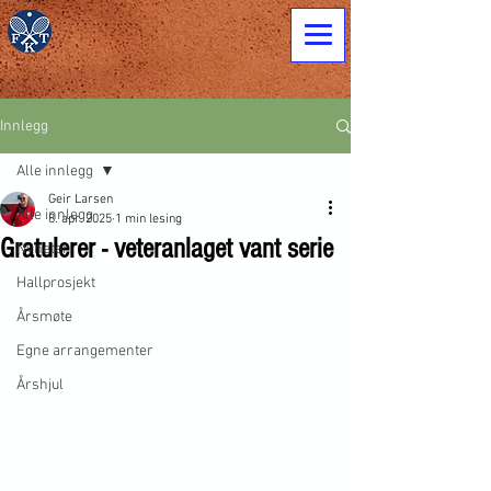
Innlegg
Alle innlegg
Geir Larsen
Alle innlegg
8. apr. 2025
1 min lesing
Gratulerer - veteranlaget vant serie
Nyheter
Hallprosjekt
Årsmøte
Egne arrangementer
Årshjul