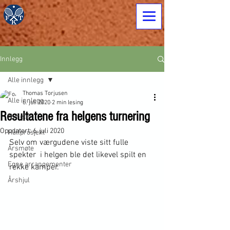
Innlegg
Alle innlegg
Thomas Torjusen
Alle innlegg
6. juli 2020
2 min lesing
Resultatene fra helgens turnering
Nyheter
Oppdatert:
6. juli 2020
Hallprosjekt
Selv om værgudene viste sitt fulle 
Årsmøte
spekter  i helgen ble det likevel spilt en 
Egne arrangementer
rekke kamper. 
Årshjul