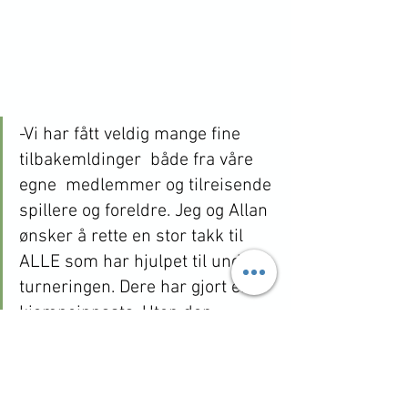
-Vi har fått veldig mange fine 
tilbakemldinger  både fra våre 
egne  medlemmer og tilreisende 
spillere og foreldre. Jeg og Allan 
ønsker å rette en stor takk til 
ALLE som har hjulpet til under 
turneringen. Dere har gjort en 
kjempeinnsats. Uten den 
hjelpen så hadde vi ikke 
kommet i mål. Vi ønsker også å 
takke Sarpsborg Tennisklubb 