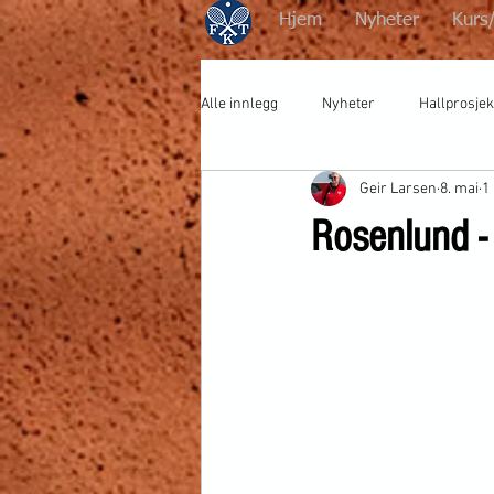
Hjem
Nyheter
Kurs
Alle innlegg
Nyheter
Hallprosjek
Geir Larsen
8. mai
1
Rosenlund -