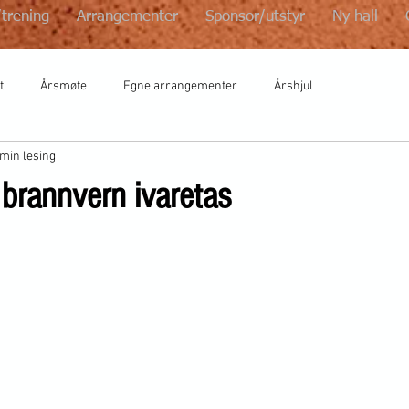
/trening
Arrangementer
Sponsor/utstyr
Ny hall
t
Årsmøte
Egne arrangementer
Årshjul
 min lesing
 brannvern ivaretas