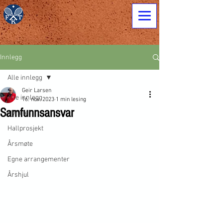
Innlegg
Alle innlegg
Geir Larsen
Alle innlegg
16. nov. 2023
1 min lesing
Samfunnsansvar
Nyheter
Hallprosjekt
Årsmøte
Egne arrangementer
Årshjul