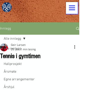
Innlegg
Alle innlegg
Geir Larsen
Alle innlegg
25. jan.
1 min lesing
Tennis i gymtimen
Nyheter
Hallprosjekt
Årsmøte
Egne arrangementer
Årshjul