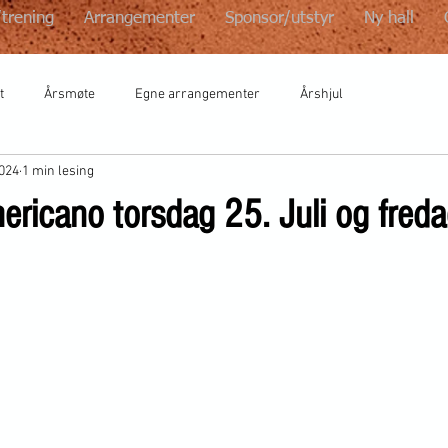
/trening
Arrangementer
Sponsor/utstyr
Ny hall
t
Årsmøte
Egne arrangementer
Årshjul
2024
1 min lesing
ricano torsdag 25. Juli og freda