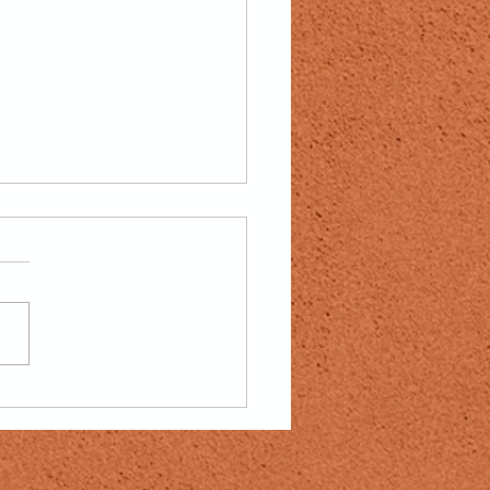
nt besøk på Wiesebanen! 🎾