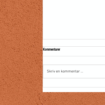
Kommentarer
Skriv en kommentar …
Carsten Durban har gått bort