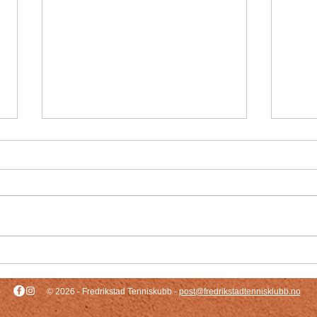
Fra ny hall til helårsklubb
Storfi
© 2026
- Fredrikstad Tenniskubb -
post@fredrikstadtennisklubb.no