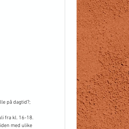
le på dagtid?;   
i fra kl. 16-18.
tiden med ulike 