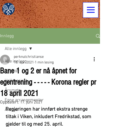
Innlegg
Alle innlegg
perknutchristianse
Alle innlegg
18. apr. 2021
1 min lesing
Bane 1 og 2 er nå åpnet for
Nyheter
egentrening - - - - - Korona regler pr
Hallprosjekt
Årsmøte
18 april 2021
Egne arrangementer
Oppdatert:
17. juni 2021
Regjeringen har innført ekstra strenge 
Årshjul
tiltak i Viken, inkludert Fredrikstad, som 
gjelder til og med 25. april. 