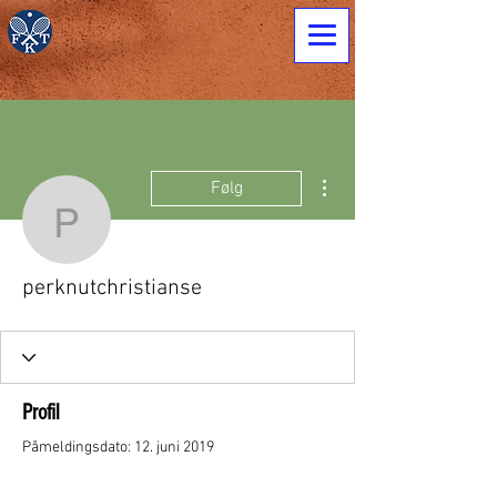
Flere handlinger
Følg
perknutchristianse
perknutchristianse
Profil
Påmeldingsdato: 12. juni 2019