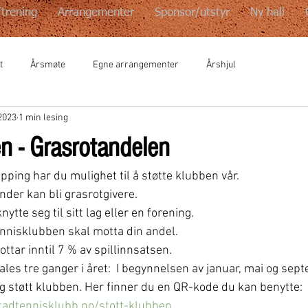
/trening
Arrangementer
Sponsor/utstyr
Ny hall
t
Årsmøte
Egne arrangementer
Årshjul
2023
1 min lesing
n - Grasrotandelen
g har du mulighet til å støtte klubben vår.                               
nder kan bli grasrotgivere. 
ytte seg til sitt lag eller en forening. 
tennisklubben skal motta din andel.
tar inntil 7 % av spillinnsatsen. 
les tre ganger i året:  I begynnelsen av januar, mai og sep
og støtt klubben. Her finner du en QR-kode du kan benytte: 
tadtennisklubb.no/stott-klubben