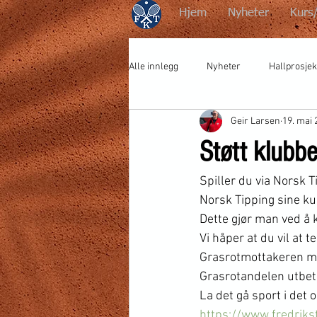
Hjem
Nyheter
Kurs
Alle innlegg
Nyheter
Hallprosjek
Geir Larsen
19. mai 
Støtt klubbe
Spiller du via Norsk Tippin
Norsk Tipping sine ku
Dette gjør man ved å kn
Vi håper at du vil at 
Grasrotmottakeren mot
Grasrotandelen utbeta
La det gå sport i det 
https://www.fredriks