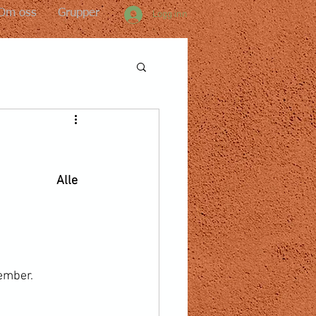
Om oss
Grupper
Logg inn
              
Alle
tember.