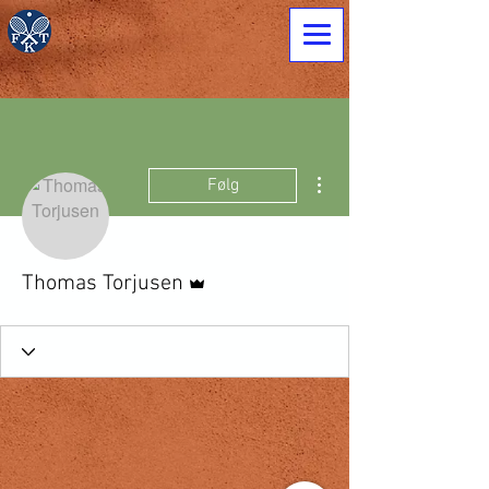
Flere handlinger
Følg
Admin
Thomas Torjusen