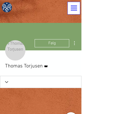
Flere handlinger
Følg
Admin
Thomas Torjusen